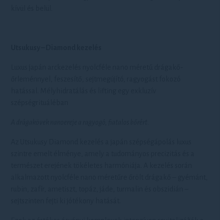
kívül és belül.
Utsukusy – Diamond kezelés
Luxus japán arckezelés nyolcféle nano méretű drágakő-
őrleménnyel, feszesítő, sejtmegújító, ragyogást fokozó
hatással. Mélyhidratálás és lifting egy exkluzív
szépségrituáléban
A drágakövek nanoereje a ragyogó, fiatalos bőrért.
Az Utsukusy Diamond kezelés a japán szépségápolás luxus
szintre emelt élménye, amely a tudományos precizitás és a
természet erejének tökéletes harmóniája. A kezelés során
alkalmazott nyolcféle nano méretűre őrölt drágakő – gyémánt,
rubin, zafír, ametiszt, topáz, jáde, turmalin és obszidián –
sejtszinten fejti ki jótékony hatását.