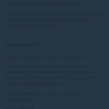
Minden kezelés három egymásra épülő fázisból áll:
1. Finom hámlasztás és oxigenizálás liofilizált pod segítségével
2. Feszesítés stabilizált rádiófrekvenciával (primer géllel)
3. Hatóanyagbevitel ultrahanggal
SkinBoost HYDRATE
Intenzív vízfeltöltés és hidratálás minden bőrtípusra
A HYDRATE pod segít a bőr vízmegkötő képességének
fokozásában, feltölti a dehidratált bőrt és visszaállítja annak
természetes komfortérzetét. A kezelés különösen ajánlott
vízhiányos, feszülő vagy fakó bőr esetén.
Hatás: mélyhidratálás, vízmegtartás, rugalmasság
Időtartam: 60 perc