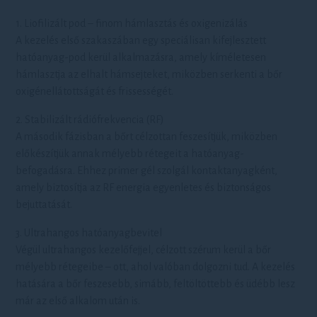
1. Liofilizált pod – finom hámlasztás és oxigenizálás
A kezelés első szakaszában egy speciálisan kifejlesztett
hatóanyag-pod kerül alkalmazásra, amely kíméletesen
hámlasztja az elhalt hámsejteket, miközben serkenti a bőr
oxigénellátottságát és frissességét.
2. Stabilizált rádiófrekvencia (RF)
A második fázisban a bőrt célzottan feszesítjük, miközben
előkészítjük annak mélyebb rétegeit a hatóanyag-
befogadásra. Ehhez primer gél szolgál kontaktanyagként,
amely biztosítja az RF energia egyenletes és biztonságos
bejuttatását.
3. Ultrahangos hatóanyagbevitel
Végül ultrahangos kezelőfejjel, célzott szérum kerül a bőr
mélyebb rétegeibe – ott, ahol valóban dolgozni tud. A kezelés
hatására a bőr feszesebb, simább, feltöltöttebb és üdébb lesz
már az első alkalom után is.