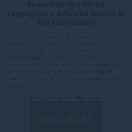
Fedezd fel újra bőröd
ragyogását a Balaland Beauty &
Spa kezeléseivel
Lépj be a luxus szépségápolás világába, ahol a japán rituálék, a
legmodernebb technológiák és a természet legértékesebb
hatóanyagai találkoznak. Legyen szó finom ráncok simításáról,
mélyhidratálásról vagy egy exkluzív arany- vagy
drágakőkezelésről, kezeléseink célja, hogy visszaadják bőröd
természetes ragyogását és fiatalos vitalitását. Látványos
eredmények és teljes ellazulás – csak a Balaland Beauty & Spa
szalonban.
Online foglalás:
https://balaland-familypark.salonic.hu