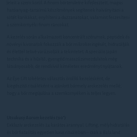
jeleit a szem körül. A finom bőrterületre kifejlesztett, magas
hatóanyag-tartalmú készítmények segítenek halványítani a
sötét karikákat, enyhíteni a duzzanatokat, valamint feszesíteni
a szemkörnyéki finom ráncokat.
A kezelés során alkalmazott koncentrált szérumok, peptidek és
növényi kivonatok fokozzák a bőr mikrokeringését, hidratálják
és élettel telivé varázsolják a tekintetet. A speciális japán
technika és a hűsítő, gyengéd masszázsmozdulatok még
látványosabb, de rendkívül kíméletes eredményt nyújtanak.
Az Eye Lift tökéletes választás önálló kezelésként, de
kiegészítő rituáléként is ajánlott bármely arckezelés mellé,
hogy a bőr megújulása a szemkörnyéken is teljes legyen.
Utsukusy Aurum kezelés (90’)
Exkluzív arckezelés 24 karátos arannyal. Lifting, mélyhidratálás
és bőrfiatalítás egyetlen luxus rituáléban – csak a Balaland