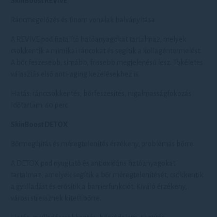
SkinBoost REVIVE
Ráncmegelőzés és finom vonalak halványítása
A REVIVE pod fiatalító hatóanyagokat tartalmaz, melyek
csökkentik a mimikai ráncokat és segítik a kollagéntermelést.
A bőr feszesebb, simább, frissebb megjelenésű lesz. Tökéletes
választás első anti-aging kezelésekhez is.
Hatás: ránccsökkentés, bőrfeszesítés, rugalmasságfokozás
Időtartam: 60 perc
SkinBoost DETOX
Bőrmegújítás és méregtelenítés érzékeny, problémás bőrre
A DETOX pod nyugtató és antioxidáns hatóanyagokat
tartalmaz, amelyek segítik a bőr méregtelenítését, csökkentik
a gyulladást és erősítik a barrierfunkciót. Kiváló érzékeny,
városi stressznek kitett bőrre.