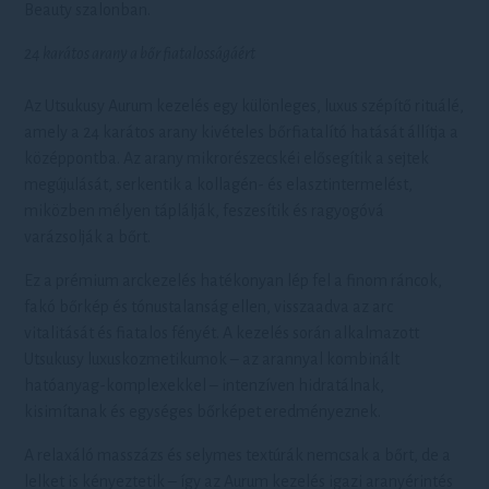
Beauty szalonban.
24 karátos arany a bőr fiatalosságáért
Az Utsukusy Aurum kezelés egy különleges, luxus szépítő rituálé,
amely a 24 karátos arany kivételes bőrfiatalító hatását állítja a
középpontba. Az arany mikrorészecskéi elősegítik a sejtek
megújulását, serkentik a kollagén- és elasztintermelést,
miközben mélyen táplálják, feszesítik és ragyogóvá
varázsolják a bőrt.
Ez a prémium arckezelés hatékonyan lép fel a finom ráncok,
fakó bőrkép és tónustalanság ellen, visszaadva az arc
vitalitását és fiatalos fényét. A kezelés során alkalmazott
Utsukusy luxuskozmetikumok – az arannyal kombinált
hatóanyag-komplexekkel – intenzíven hidratálnak,
kisimítanak és egységes bőrképet eredményeznek.
A relaxáló masszázs és selymes textúrák nemcsak a bőrt, de a
lelket is kényeztetik – így az Aurum kezelés igazi aranyérintés