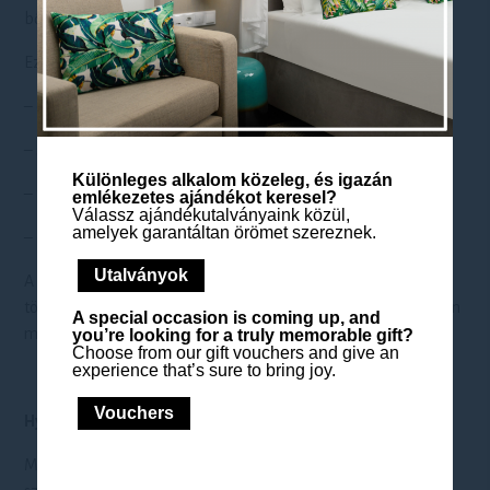
bőrkép revitalizálásában.
Ez a célzott arcfiatalító kezelés:
– csökkenti a finom ráncokat,
– segít halványítani a pigmentációt,
Különleges alkalom közeleg, és igazán
– fokozza a bőr rugalmasságát és egységességét,
emlékezetes ajándékot keresel?
Válassz ajándékutalványaink közül,
amelyek garantáltan örömet szereznek.
– és visszaadja a bőr egészséges, üde fényét.
Utalványok
A retinal aktív hatása és a Yellow Mask revitalizáló ereje
tökéletes harmóniában dolgozik a sejtmegújulásért, miközben
A special occasion is coming up, and
mélyhidratálást és antioxidáns védelmet is biztosít.
you’re looking for a truly memorable gift?
Choose from our gift vouchers and give an
experience that’s sure to bring joy.
Vouchers
Hyaluron kezelés
Mélyhidratálás és bársonyos bőrkényeztetés a japán