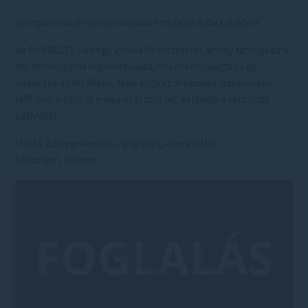
Energiafeltöltés és regenerálás érzékeny, kifáradt bőrre
Az ENERGIZE pod egy innovatív összetétel, amely támogatja a
bőr természetes regenerációját, miközben nyugtatja és
vitalizálja az érzékeny, fakó arcbőrt. A kezelés látványosan
felfrissíti a bőrt, új energiával tölti fel, és javítja a sejtszintű
aktivitást.
Hatás: bőrregenerálás, nyugtatás, energizálás
Időtartam: 60 perc