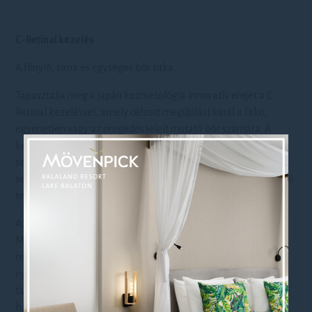
C-Retinal kezelés
A fénylő, sima és egységes bőr titka.
Tapasztalja meg a japán kozmetológia innovatív erejét a C-
Retinal kezeléssel, amely célzott megújulást kínál a fakó,
egyenetlen vagy az öregedés jeleit mutató bőr számára. A
kezelés középpontjában a C-Retinal áll, mely látványosan
serkenti a bőr regenerációját, fokozza a kollagéntermelést és
segít halványítani a pigmentfoltokat anélkül, hogy érzékennyé
tenné a bőrt.
Az intenzív hatóanyag-bevitelt követően egy élénkítő Yellow
Mask zárja a kezelést. Különlegessége a mikrokapszulákban
rejlik, melyek a finom masszázs hatására kinyílnak-
nyugtatják, egységesítik a bőrt és színdinamikai energiájával
támogatják annak vitalitását. A yellow szín frissítő,
harmonizáló hatású, és különösen hatékony a fakó, stresszes