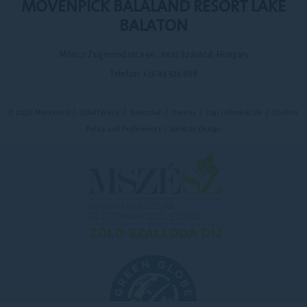
MÖVENPICK BALALAND RESORT LAKE
BALATON
Móricz Zsigmond utca 96., 8622 Szántód, Hungary
Telefon:
+36 84 526 888
© 2026 Mövenpick |
Oldaltérkép
|
Kapcsolat
|
Karrier
|
Jogi információk
|
Cookies
Policy and Preferences
|
Website Design