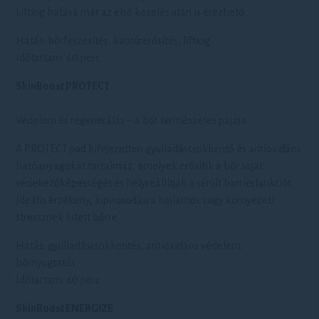
Lifting hatása már az első kezelés után is érezhető.
Hatás: bőrfeszesítés, kontúrerősítés, lifting
Időtartam: 60 perc
SkinBoost PROTECT
Védelem és regenerálás – a bőr természetes pajzsa
A PROTECT pod kifejezetten gyulladáscsökkentő és antioxidáns
hatóanyagokat tartalmaz, amelyek erősítik a bőr saját
védekezőképességét és helyreállítják a sérült barrierfunkciót.
Ideális érzékeny, kipirosodásra hajlamos vagy környezeti
stressznek kitett bőrre.
Hatás: gyulladáscsökkentés, antioxidáns védelem,
bőrnyugtatás
Időtartam: 60 perc
SkinBoost ENERGIZE