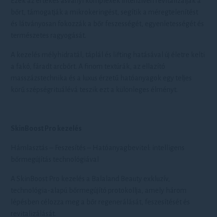
Ezek az értékes ásványi komplexek intenzíven revitalizálják a
bőrt, támogatják a mikrokeringést, segítik a méregtelenítést
és látványosan fokozzák a bőr feszességét, egyenletességét és
természetes ragyogását.
A kezelés mélyhidratál, táplál és lifting hatásával új életre kelti
a fakó, fáradt arcbőrt. A finom textúrák, az ellazító
masszázstechnika és a luxus érzetű hatóanyagok egy teljes
körű szépségrituálévá teszik ezt a különleges élményt.
SkinBoost Pro kezelés
Hámlasztás – Feszesítés – Hatóanyagbevitel: intelligens
bőrmegújítás technológiával
A SkinBoost Pro kezelés a Balaland Beauty exkluzív,
technológia-alapú bőrmegújító protokollja, amely három
lépésben célozza meg a bőr regenerálását, feszesítését és
revitalizálását.