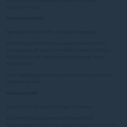
Hatás: gyulladáscsökkentés, bőrvédelem, tisztítás
Időtartam: 60 perc
SkinBoost BALANCE
Egyensúlyba hozza a bőrt – szabályoz és regenerál
A BALANCE pod célzott hatóanyagokat tartalmaz a bőr
zsírosságának, pH-jának és textúrájának optimalizálására.
Ajánlott kombinált, tág pórusú, problémás vagy aknéra
hajlamos bőrre.
Hatás: faggyúkiegyensúlyozás, pórusfinomítás, regenerálás
Időtartam: 60 perc
SkinBoost GLAM
Azonnali feszesítő hatás különleges alkalmakra
A GLAM pod látványos feszesítő és kontúrfokozó
hatóanyagokat tartalmaz, így ideális választás alkalmak előtt.