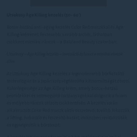
Utsukusy Age Killing kezelés (50- 60′)
Botox-hatású anti-aging kezelés Color Red maszkkal és Age
Killing krémmel. Feszesebb, simább arcbőr, láthatóan
csökkent mimikai ráncok – a Balaland Beauty szalonban.
Utsukusy – Age Killing kezelés – Innováció és luxus a mimikai ráncok
ellen
Az Utsukusy Age Killing kezelés a legmodernebb bőrfiatalító
technológiát és a japán szépségfilozófia kifinomultságát ötvözi.
Különlegessége az Age Killing krém, amely botox-hatású
peptidekkel és sejtmegújító hatóanyagokkal dolgozik a finom
és mélyebb ráncok célzott csökkentésén. A kezelés során
alkalmazott Color Red maszk aktív összetevői tovább fokozzák
a lifting, hidratáló és feszesítő hatást, miközben revitalizálják
és egységesítik a bőrtónust.