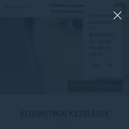
MÖVENPICK BALALAND
RESORT LAKE BALATON
X
This website
is available
in
ENGLISH
,
too. Would
you like to
see it?
Yes
No
Fényképek megtekintése
KOZMETIKAI KEZELÉSEK