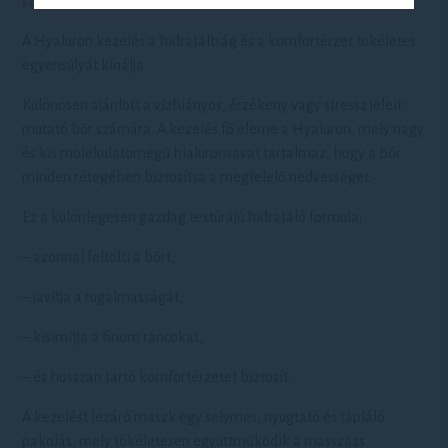
szépségápolás jegyében.
A Hyaluron kezelés a hidratáltság és a komfortérzet tökéletes
egyensúlyát kínálja.
Különösen ajánlott a vízhiányos, érzékeny vagy stressz jeleit
mutató bőr számára. A kezelés fő eleme a Hyaluron, mely nagy
és kis molekulatömegű hialuronsavat tartalmaz, hogy a bőr
minden rétegében biztosítsa a megfelelő nedvességet.
Ez a különlegesen gazdag textúrájú hidratáló formula:
– azonnal feltölti a bőrt,
– javítja a rugalmasságát,
– kisimítja a finom ráncokat,
– és hosszan tartó komfortérzetet biztosít.
A kezelést lezáró maszk egy selymes, nyugtató és tápláló
pakolás, mely tökéletesen együttműködik a masszázs