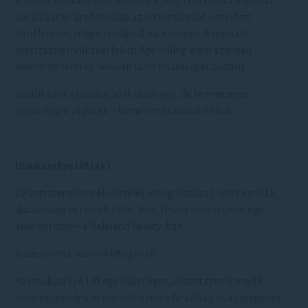
A kezelés látványosan feszesíti a bőrt, csökkenti a mimikai
vonalakat és újradefiniálja az arckontúrokat – mindezt
kíméletesen, mégis rendkívül hatékonyan. A speciális
masszázstechnikával felvitt Age Killing krém azonnali
komfortérzetet és hosszan tartó feszességet biztosít.
Ideális azok számára, akik látványos, de természetes
eredményre vágynak – kompromisszumok nélkül.
Utsukusy Eye Lift (45′)
Célzott szemkörnyék-kezelés lifting hatással, sötét karikák,
duzzanatok és ráncok ellen. Friss, feszes tekintet már egy
alkalom után – a Balaland Beauty-ban.
Feszes tekintet, azonnali lifting hatás
Az Utsukusy Eye Lift egy különleges, célzott szemkörnyék-
kezelés, amely azonnal csökkenti a fáradtság és az öregedés