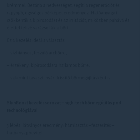
krémmel. Bezárja a nedvességet, segíti a regenerációt és
ragyogó, egységes bőrképet eredményez. Hatóanyagai
csökkentik a kipirosodást és az irritációt, miközben puhává és
élettel telivé varázsolják a bőrt.
Ez a kezelés ideális választás:
– vízhiányos, feszülő arcbőrre,
– érzékeny, kipirosodásra hajlamos bőrre,
– valamint tavaszi–nyári frissítő bőrmegújításként is.
SkinBoost kezeléssorozat – high-tech bőrmegújítás pod
technológiával
3 lépés, látványos eredmény: hámlasztás –feszesítés –
hatóanyagbevitel