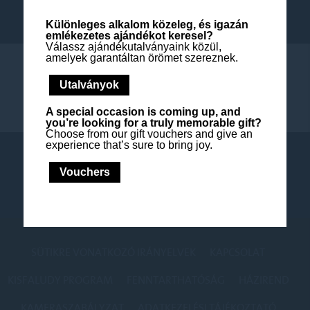
További információk
Különleges alkalom közeleg, és igazán
emlékezetes ajándékot keresel?
Válassz ajándékutalványaink közül,
amelyek garantáltan örömet szereznek.
Utalványok
A special occasion is coming up, and
you’re looking for a truly memorable gift?
Choose from our gift vouchers and give an
experience that’s sure to bring joy.
Ismét tarolt a turisztikai...
Vouchers
További információk
SÜTIKRE VONATKOZÓ IRÁNYELVEK
KAPCSOLAT
KISFALUDY PROGRAM
FENNTARTHATÓSÁG
HÁZIREND
KAMERASZABÁLYZAT
ADATKEZELÉSI TÁJÉKOZTATÓ