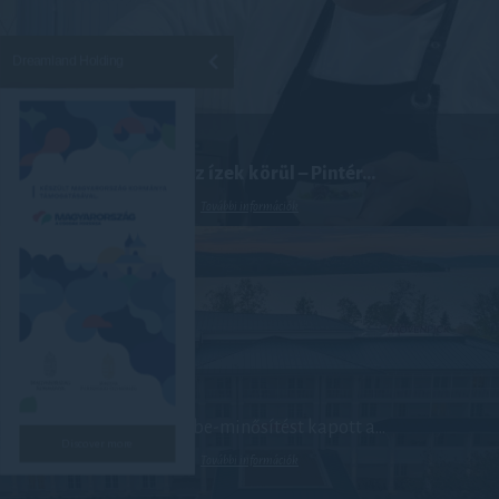
Dreamland Holding
Utazás az ízek körül – Pintér...
További információk
Green Globe-minősítést kapott a...
Discover more
További információk