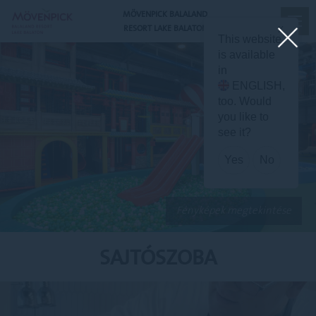
MÖVENPICK BALALAND
RESORT LAKE BALATON
X
This website
is available
in
ENGLISH
,
too. Would
you like to
see it?
Yes
No
Fényképek megtekintése
SAJTÓSZOBA