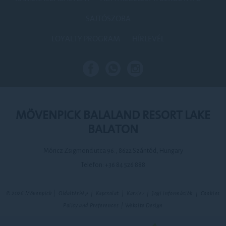
SAJTÓSZOBA
LOYALTY PROGRAM
HÍRLEVÉL
MÖVENPICK BALALAND RESORT LAKE
BALATON
Móricz Zsigmond utca 96., 8622 Szántód, Hungary
Telefon:
+36 84 526 888
© 2026 Mövenpick |
Oldaltérkép
|
Kapcsolat
|
Karrier
|
Jogi információk
|
Cookies
Policy and Preferences
|
Website Design