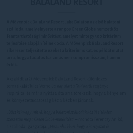
BALALAND RESORT
A Mövenpick BalaLand Resort Lake Balaton az első balatoni
szálloda, amely elnyerte a rangos Green Globe nemzetközi
fenntarthatósági minősítést, amelyet mintegy 300 kritérium
teljesítése alapján ítélnek oda. A Mövenpick BalaLand Resort
sikeresen teljesítette ezeket a kritériumokat, és példát mutat
arra, hogy a tudatos turizmus nem kompromisszum, hanem
érték.
A családbarát Mövenpick BalaLand Resort különleges
tematikáját Jules Verne
80 nap alatt a Föld körül
regénye
inspirálta, és már a nyitása óta arra törekszik, hogy a kényelem
és környezettudatosság kéz a kézben járjanak.
„
Büszkék vagyunk rá, hogy a balatoni szállodák közül elsőként
szerzetük meg a Green Globe-minősítést
” – mondta Ferenczy Anikó,
a szálloda igazgatója. „
Hiszünk abban, hogy a környezet és