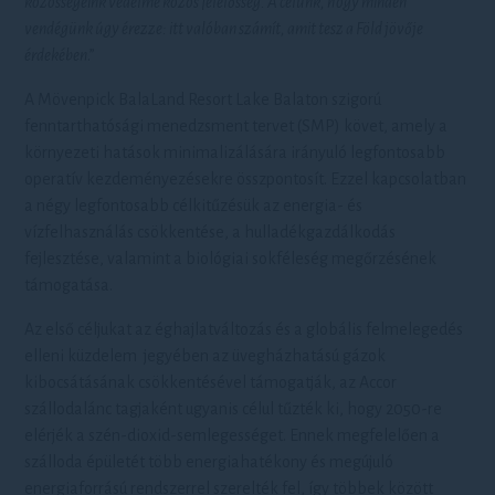
közösségeink védelme közös felelősség. A célunk, hogy minden
vendégünk úgy érezze: itt valóban számít, amit tesz a Föld jövője
érdekében
.”
A Mövenpick BalaLand Resort Lake Balaton szigorú
fenntarthatósági menedzsment tervet (SMP) követ, amely a
környezeti hatások minimalizálására irányuló legfontosabb
operatív kezdeményezésekre összpontosít. Ezzel kapcsolatban
a négy legfontosabb célkitűzésük az energia- és
vízfelhasználás csökkentése, a hulladékgazdálkodás
fejlesztése, valamint a biológiai sokféleség megőrzésének
támogatása.
Az első céljukat az éghajlatváltozás és a globális felmelegedés
elleni küzdelem jegyében az üvegházhatású gázok
kibocsátásának csökkentésével támogatják, az Accor
szállodalánc tagjaként ugyanis célul tűzték ki, hogy 2050-re
elérjék a szén-dioxid-semlegességet. Ennek megfelelően a
szálloda épületét több energiahatékony és megújuló
energiaforrású rendszerrel szerelték fel, így többek között