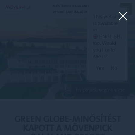
MÖVENPICK BALALAND
RESORT LAKE BALATON
X
This website
is available
in
ENGLISH
,
too. Would
you like to
see it?
Yes
No
Fényképek megtekintése
GREEN GLOBE-MINŐSÍTÉST
KAPOTT A MÖVENPICK