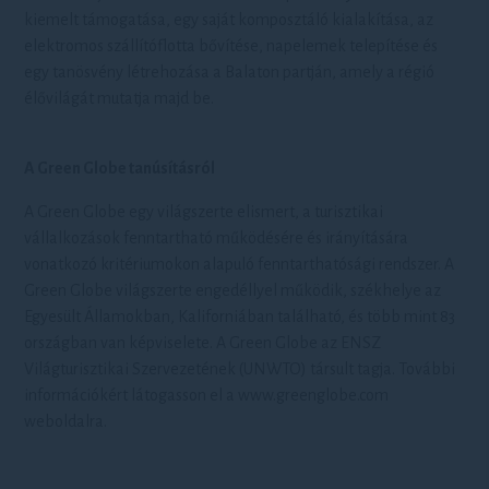
kiemelt támogatása, egy saját komposztáló kialakítása, az
elektromos szállítóflotta bővítése, napelemek telepítése és
egy tanösvény létrehozása a Balaton partján, amely a régió
élővilágát mutatja majd be.
A Green Globe tanúsításról
A Green Globe egy világszerte elismert, a turisztikai
vállalkozások fenntartható működésére és irányítására
vonatkozó kritériumokon alapuló fenntarthatósági rendszer. A
Green Globe világszerte engedéllyel működik, székhelye az
Egyesült Államokban, Kaliforniában található, és több mint 83
országban van képviselete. A Green Globe az ENSZ
Világturisztikai Szervezetének (UNWTO) társult tagja. További
információkért látogasson el a www.greenglobe.com
weboldalra.