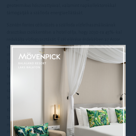
geotermikus hőszivattyúval, valamint napkollektorokkal
támogatják a szálloda energiaellátását.
Szintén fontos célkitűzés a szálloda vízfelhasználásának
drasztikus csökkentése: a hotel célja, hogy 2030-ra 45%-kal
redukálja vízfogyasztását. E cél elérése érdekében az Accor
szállodalánc bevezette a textília újrafelhasználási programot,
amelynek keretében 100 pontot kapnak az Accor tagsági
kártyára azok a vendégek, akik több mint egy éjszakát
tartózkodnak a szállodában, és nem veszik igénybe a napi
takarítási szolgáltatást, illetve nem kérnek ágyneműcserét. A
vendégeket arra is ösztönzik, hogy ivóvizes palackjaikat a
szállodai csapokból töltsék fel, mivel a helyi ivóvíz az egyik
legjobb minőségű Európában.
Közép-Európa legnagyobb édesvízi tava, a Balaton partján
található szálláshely a környezetvédelmi hatóságokkal
együttműködve a biológiai változatosság bemutatására és az
élőhelyek megőrzésére is törekszik. Ennek érdekében például