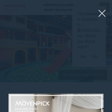
MÖVENPICK BALALAND
RESORT LAKE BALATON
X
This website
is available
in
ENGLISH
,
too. Would
you like to
see it?
Yes
No
Fényképek megtekintése
HÁZIREND