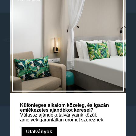
SÜTIKRE VONATKOZÓ IRÁNYELVEK
KAPCSOLAT
KISFALUDY PROGRAM
FENNTARTHATÓSÁG
HÁZIREND
KAMERASZABÁLYZAT
ADATKEZELÉSI TÁJÉKOZTATÓ
SAJTÓSZOBA
LOYALTY PROGRAM
HÍRLEVÉL
Különleges alkalom közeleg, és igazán
emlékezetes ajándékot keresel?
Válassz ajándékutalványaink közül,
MÖVENPICK BALALAND RESORT LAKE
amelyek garantáltan örömet szereznek.
BALATON
Utalványok