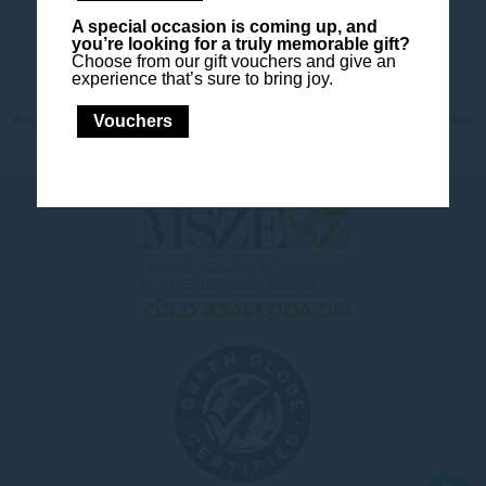
A special occasion is coming up, and
Móricz Zsigmond utca 96., 8622 Szántód, Hungary
you’re looking for a truly memorable gift?
Telefon:
+36 84 526 888
Choose from our gift vouchers and give an
experience that’s sure to bring joy.
Vouchers
© 2026 Mövenpick |
Oldaltérkép
|
Kapcsolat
|
Karrier
|
Jogi információk
|
Cookies
Policy and Preferences
|
Website Design